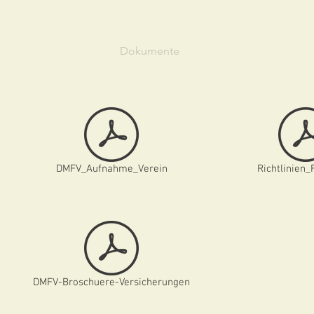
b Kinzigtal e.V.
er uns
Angebot
Dokumente
Veranstaltungen
Pr
DMFV_Aufnahme_Verein
Richtlinien_
DMFV-Broschuere-Versicherungen